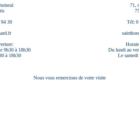
hoiseul
71, 
ris
75
 94 30
Tél: 0
ard.fr
sainthon
erture:
Horair
de 9h30 à 18h30
Du lundi au ve
30 à 18h30
Le samedi
Nous vous remercions de votre visite